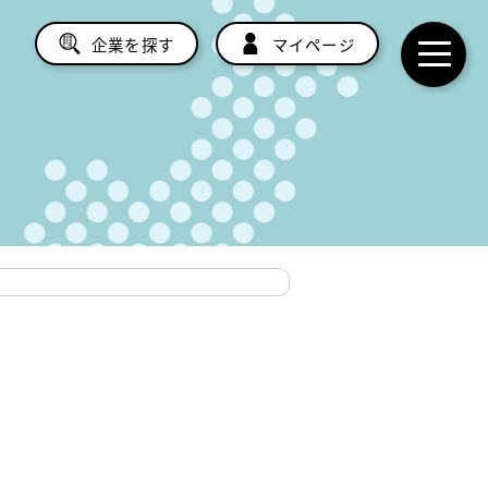
企業を探す
マイページ
toggl
navig
。