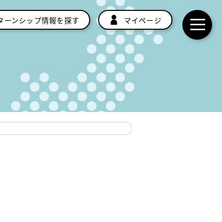
ターンシップ情報を探す
マイページ
t
o
g
g
l
e
n
a
v
i
g
a
t
i
o
n