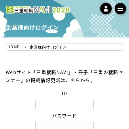
t
o
企業様向けログイン
g
g
l
HOME
企業様向けログイン
e
n
a
v
Webサイト「三重就職NAVI」・冊子「三重の就職セ
i
ミナー」の掲載情報更新はこちらから。
g
a
ID
t
i
o
パスワード
n