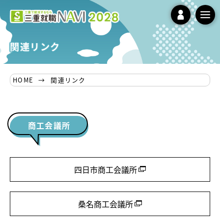
t
o
関連リンク
g
g
l
HOME
関連リンク
e
n
a
v
商工会議所
i
g
a
t
四日市商工会議所
i
o
n
桑名商工会議所